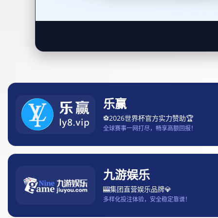
谁将在2025年LPL联赛中脱颖
2025-10-12 19:30:11
文章摘要：2025年LPL联赛的最大黑马队伍将