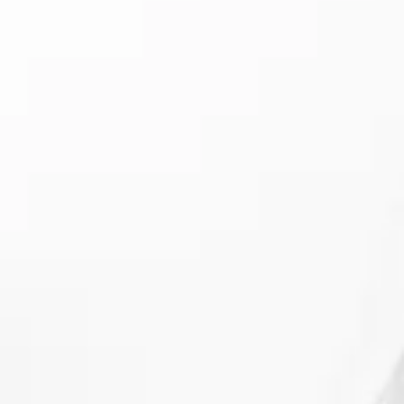
耀
西
甲
赛
场
未
来
核
心
崛
起
引
领
红