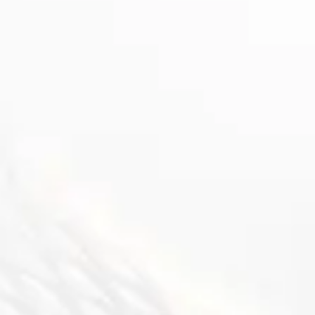
2025年，黑马队伍的成功与团队的凝聚力密不可
行上却能达到高度统一。通过不断的练习和磨合，
们逆袭的关键力量。尤其是在关键比赛中，团队的
从历史来看，很多LPL的黑马战队之所以能够脱颖
是及时的支援，还是关键时刻的战术调整，黑马队
团队的协作与默契将是2025年LPL黑马战队能否
总结：
综上所述，谁将在2025年LPL联赛中脱颖而出
核心竞争力的强大将成为黑马队伍崛起的基础，尤
的创新和选手个人成长的突破，也是黑马战队能够
的协作和默契也为他们提供了巨大的助力。
365完美体育
展望未来，随着LPL联赛逐渐进入更加激烈的竞争
位。2025年，或许正是一个新兴力量崭露头角的