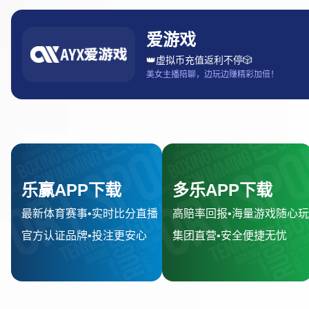
随着LPL赛区的竞争愈加激烈，许多新兴队伍和年
竞争力、战术风格创新、选手个人成长以及团队协作
军队伍的最大黑马进行深入剖析。我们将分析各大
可能会突破重围，成为意外的冠军黑马。通过对这些
争格局的全景图。
1、战队的核心竞争力
在2025年LPL联赛中，战队的核心竞争力将是
队，黑马队伍通常依赖于其特殊的阵容和战术来形
力的明星选手，能够快速提升战队的整体水平。核
崛起，往往能够让一个原本不被看好的队伍一举翻
2025年，随着LPL赛区竞争的加剧，越来越多
系，黑马队伍能够发掘那些原本被忽视的潜力选手
担任核心角色，还能与队友形成默契的配合。通过
中找出自己的机会。
此外，黑马队伍还可以通过核心竞争力的打造，在心