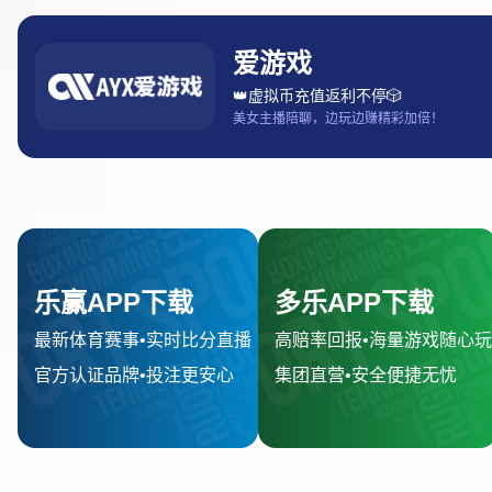
聚焦热门赛事动态全面开启沉浸式观赛新体验时代
格局。通过实时赛事追踪、智能数据分析、多维互动
赛”，更让用户真正“进入比赛”。无论是足球联赛
强大的技术支撑与内容运营能力，为用户打造更加
工智能技术不断融合，体育内容平台的竞争已从单一
赛事动态，持续强化赛事解读、即时资讯、互动社
变化，感受竞技魅力。未来，沉浸式观赛体验将成为
一新时代全面到来。
热门赛事全面追踪
在当下体育内容竞争日趋激烈的环境中，赛事信息更
盖全球热门体育赛事，实现了足球、篮球、网球、
价值的赛事动态。无论是欧洲顶级足球联赛，还是
365完美体育官网
相比传统体育资讯平台仅提供简单比分数据，ks体
更新进球、犯规、暂停、换人等重要信息，还会通
奏。这种信息深度的提升，让观众在观看比赛时拥