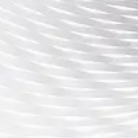
且高效的观赛体验。沉浸式观赛不仅是一种技术升
未来，随着人工智能、虚拟现实以及数字互动技术持
凭借领先的内容运营理念与技术创新能力，有望在
乐生态迈向更加精彩的新篇章。