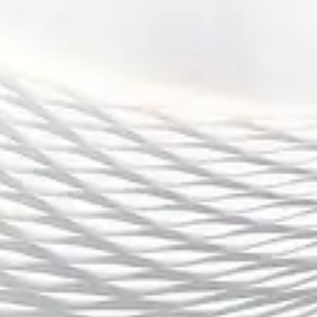
与体育推广功能。通过优质赛事内容与互动体验，ks体育
推动全民体育文化进一步发展。这种融合科技、娱乐与竞技
在不断突破传统观赛模式的边界。从赛事内容覆盖到智能技
全方位创新能力，为广大体育爱好者带来了更加真实、丰富