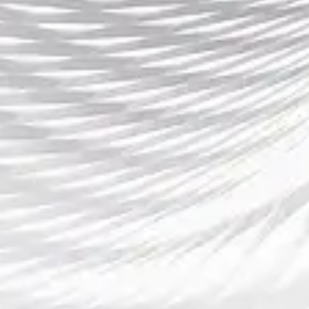
级，更是一种全新的体育文化表达方式。
续成熟，体育产业将进入更加智能化的发展阶段。ks体育
未来观赛体验革命中持续占据重要位置，并不断推动体育娱