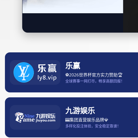
ks体育深度聚焦热门赛事动态全
2026-05-26 19:09:11
在数字化浪潮全面席卷体育产业的今天，观赛方式早