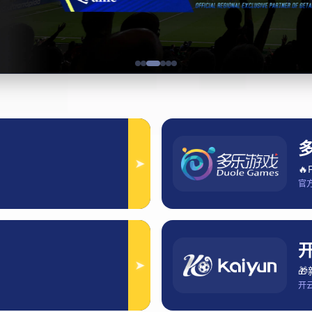
首页
产品展示
面开启沉浸式观赛新体验时代篇章
已不再局限于传统直播与简单比分播报。以“ks体育深度