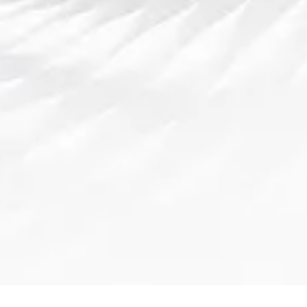
导航
了解365完美体育
产品展示
体育动态
体育服务
联络365完美体育平台