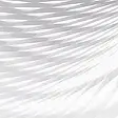
是两种文化和历史的碰撞。无数球迷在球场内外支持自己心
仪的球队，这种影响力甚至超越了足球本身。
总结：
综上所述，巴萨与皇马在西甲历史上的地位无可争议，二者
各有优劣。皇家马德里凭借其更为丰富的历史荣誉，尤其是
在国际舞台上的表现，长久以来稳居西甲霸主地位。巴萨则
在21世纪凭借独特的战术风格和梅西等传奇球员的存在，成
为世界足坛的巨头之一。尽管两队的风格和文化有所不同，
但都在全球范围内产生了深远的影响。
最终，谁才是真正的霸主这一问题，答案可能因人而异。若
从历史荣誉和全球影响力来看，皇马无疑略占上风。但如果
从