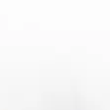
传递和技术，比赛中往往采取高控球率和精确的传球，整体
的进攻结构非常紧凑。球队的传控风格不仅改变了西甲联赛
的比赛节奏，也影响了全球足坛。
相对而言，皇马的战术风格更加注重速度和效率，尤其是在
反击中的迅猛表现。皇马往往更依赖个人球员的天赋与创造
力，尤其是在C罗时代，皇马的进攻打法注重快速反击和高
效的进球能力。皇马的战术体系中，也突出了球队整体的战
术纪律性与防守反击的效果，这使得他们在欧洲赛场上非常
具备竞争力。
这两支球队的文化也各自具有特色。巴萨一直有着“更多的
是一种文化”的口号，这种文化源自于巴萨的俱乐部理念，
强调团队、技术和人文精神。皇马则更多被视为世界顶级豪
门，球队的历史、荣誉和全球声望成就了他们的“皇马文
化”。无论是巴萨的情怀与传承，还是皇马的权威与荣耀，
两支球队的文化都是其成功的重要因素。
4、全球文化与社会影响力