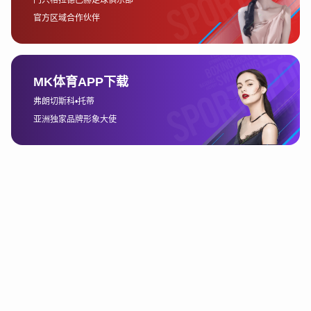
了独特的足球哲学。梅西无疑是巴萨历史上最伟大的球员之
一，他的个人技术、进球能力以及对球队的巨大影响力，直
接决定了巴萨的国际影响力。梅西时代的巴萨在2009年至
2015年期间，称得上是足球史上最强的球队之一。
除了球员个体的影响力，皇马与巴萨在培养青训方面也各自
有着独特的成就。巴萨的拉马西亚青训营培养了大量优秀球
员，除了梅西之外，哈维、伊涅斯塔、布斯克茨等球员都出
自巴萨青训。而皇马虽然在青训方面不如巴萨，但其通过资
金和全球视野吸引世界级球员加盟，进一步增强了球队的整
体实力。
3、战术风格与球队文化
在战术风格方面，巴萨与皇马有着鲜明的差异。巴萨的战术
风格以“传控足球”为核心，特别是在瓜迪奥拉执教时期，巴
萨的比赛方式被誉为世界上最精致的足球。巴萨强调控球、