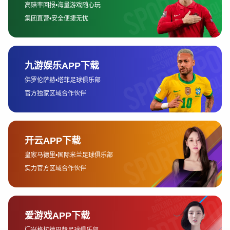
“传控足球”理念，一度统治欧洲足坛。
在国内杯赛方面，巴萨与皇马的对比也是相当接近。两队分
别在西班牙国王杯中多次夺冠，尤其是皇马的杯赛历史也是
值得称道的。尽管巴萨的国王杯冠军数略多，但整体来看，
皇马在西甲及国际舞台上的表现更为统治。
2、球员影响力与传奇球星
巴萨与皇马之所以能够在西甲乃至全球足坛长久占据霸主地
位，离不开一批又一批传奇球员的加盟与奋斗。首先谈到皇
马，球员的历史影响力可谓巨大。从迪斯蒂法诺、普斯卡
什，到后来的齐达内、C罗，每一位皇马球员都拥有举世闻
名的个人成就。齐达内与C罗的加盟，帮助皇马在21世纪初
重回巅峰，尤其是C罗，他的个人表现令皇马多次夺得欧
冠，巩固了皇马在国际足坛的霸主地位。
巴萨方面，球队的历史同样充满了传奇。从西蒙尼、克鲁伊
夫到梅西，巴萨的球员们不仅创造了辉煌的成绩，更是塑造